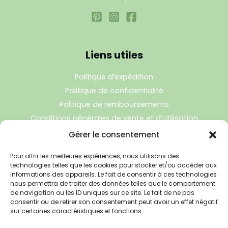
Liens utiles
Politique d’expédition
Politique de confidentialité
Politique de remboursements
Conditions générales de vente et d’utilisation
Gérer le consentement
Bijouterie en ligne
Pour offrir les meilleures expériences, nous utilisons des
technologies telles que les cookies pour stocker et/ou accéder aux
informations des appareils. Le fait de consentir à ces technologies
Bijoux Pierres Naturelles est votre boutique en ligne de
nous permettra de traiter des données telles que le comportement
référence sur l'univers de la lithothérapie. Une question sur
de navigation ou les ID uniques sur ce site. Le fait de ne pas
consentir ou de retirer son consentement peut avoir un effet négatif
nos bijoux ou une demande sur votre commande,
sur certaines caractéristiques et fonctions.
contactez-nous
.