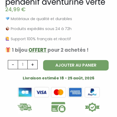
pendenif aventurine verte
24,99
€
Matériaux de qualité et durables
Produits expédiés sous 24 à 72h
Support 100% français et réactif
1 bijou
OFFERT
pour 2 achetés !
quantité
-
+
AJOUTER AU PANIER
de
Collier
Livraison estimée 18 - 25 août, 2026
doré
fin
avec
pendenif
aventurine